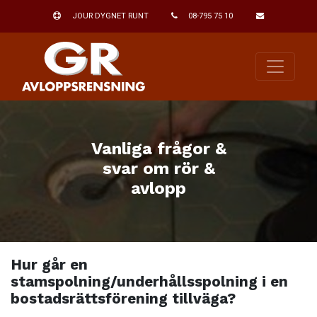
JOUR DYGNET RUNT
08-795 75 10
Vanliga frågor &
svar om rör &
avlopp
Hur går en
stamspolning/underhållsspolning i en
bostadsrättsförening tillväga?