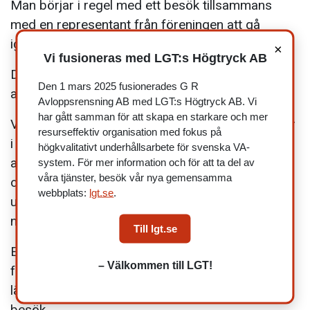
Man börjar i regel med ett besök tillsammans
med en representant från föreningen att gå
igenom fastighetens avloppsbestånd.
×
Vi fusioneras med LGT:s Högtryck AB
Därefter lämnas ett anbud om anbudet sedan
Den 1 mars 2025 fusionerades G R
antas bestäms sedan datum för utförandet.
Avloppsrensning AB med LGT:s Högtryck AB. Vi
har gått samman för att skapa en starkare och mer
Viktigt är bra information till samtliga medlemmar
resurseffektiv organisation med fokus på
i god tid. Föreningen bör före entreprenörens
högkvalitativt underhållsarbete för svenska VA-
avisering själva ha informerat sina medlemmar
system. För mer information och för att ta del av
våra tjänster, besök vår nya gemensamma
om det kommande arbetet så att inte förvirring
webbplats:
lgt.se
.
uppstår. Det skall även framgå hur själva
nyckelhanteringen kommer att ske.
Till lgt.se
Entreprenören aviserar om tillträde ca 10 dagar
– Välkommen till LGT!
före tillträde där det skall framgå hur
lägenhetsinnehavaren skall förbereda före vårt
besök.