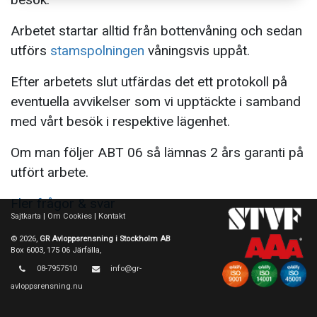
Arbetet startar alltid från bottenvåning och sedan
utförs
stamspolningen
våningsvis uppåt.
Efter arbetets slut utfärdas det ett protokoll på
eventuella avvikelser som vi upptäckte i samband
med vårt besök i respektive lägenhet.
Om man följer ABT 06 så lämnas 2 års garanti på
utfört arbete.
Fler frågor & svar
Sajtkarta
|
Om Cookies
|
Kontakt
© 2026,
GR Avloppsrensning i Stockholm AB
Box 6003, 175 06 Järfälla,
08-7957510
info@gr-
avloppsrensning.nu