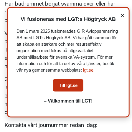
Har badrummet börjat svämma över eller har
rören i köket plötsligt börjat läcka? Vid akuta
×
Vi fusioneras med LGT:s Högtryck AB
problem kan du kontakta vår avloppsjour.
Den 1 mars 2025 fusionerades G R Avloppsrensning
Vi har möjlighet att hjälpa dig med eventuella
AB med LGT:s Högtryck AB. Vi har gått samman för
problem gällande rör och avlopp dygnet runt.
att skapa en starkare och mer resurseffektiv
Tack vare ett gäng komplett utrustade bilar samt
organisation med fokus på högkvalitativt
underhållsarbete för svenska VA-system. För mer
en kunnig personal står vi redo att rycka ut på alla
information och för att ta del av våra tjänster, besök
möjliga arbeten.
vår nya gemensamma webbplats:
lgt.se
.
GR Avloppsrensning strävar efter att snabbt
Till lgt.se
infinna sig på plats för att hjälpa dig med ditt
problem. Med oss får du erfarenhet, professionell
– Välkommen till LGT!
hjälp och råd som förebygger framtida problem-
dygnet runt.
Kontakta vårt journummer redan idag: