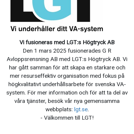
Vi fusioneras med
LGT
:s Högtryck AB
Den 1 mars 2025 fusionerades G R
Avloppsrensning AB med
LGT
:s Högtryck AB. Vi
har gått samman för att skapa en starkare och
mer resurseffektiv organisation med fokus på
högkvalitativt underhållsarbete för svenska VA-
system. För mer information och för att ta del av
våra tjänster, besök vår nya gemensamma
webbplats:
lgt
.se
.
- Välkommen till
LGT
!