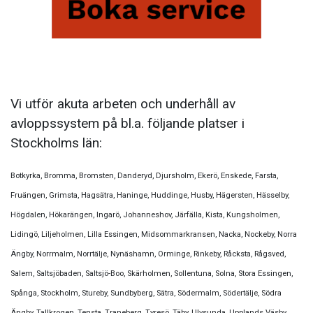
Vi utför akuta arbeten och underhåll av
avloppssystem på bl.a. följande platser i
Stockholms län:
Botkyrka, Bromma, Bromsten, Danderyd, Djursholm, Ekerö, Enskede, Farsta,
Fruängen, Grimsta, Hagsätra, Haninge, Huddinge, Husby, Hägersten, Hässelby,
Högdalen, Hökarängen, Ingarö, Johanneshov, Järfälla, Kista, Kungsholmen,
Lidingö, Liljeholmen, Lilla Essingen, Midsommarkransen, Nacka, Nockeby, Norra
Ängby, Norrmalm, Norrtälje, Nynäshamn, Orminge, Rinkeby, Råcksta, Rågsved,
Salem, Saltsjöbaden, Saltsjö-Boo, Skärholmen, Sollentuna, Solna, Stora Essingen,
Spånga, Stockholm, Stureby, Sundbyberg, Sätra, Södermalm, Södertälje, Södra
Ängby, Tallkrogen, Tensta, Traneberg, Tyresö, Täby, Ulvsunda, Upplands Väsby,