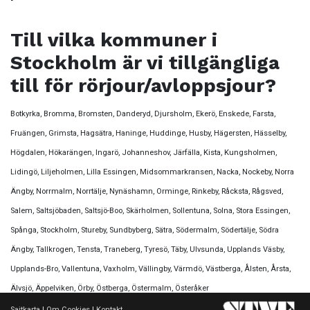
Till vilka kommuner i
Stockholm är vi tillgängliga
till för rörjour/avloppsjour?
Botkyrka, Bromma, Bromsten, Danderyd, Djursholm, Ekerö, Enskede, Farsta,
Fruängen, Grimsta, Hagsätra, Haninge, Huddinge, Husby, Hägersten, Hässelby,
Högdalen, Hökarängen, Ingarö, Johanneshov, Järfälla, Kista, Kungsholmen,
Lidingö, Liljeholmen, Lilla Essingen, Midsommarkransen, Nacka, Nockeby, Norra
Ängby, Norrmalm, Norrtälje, Nynäshamn, Orminge, Rinkeby, Råcksta, Rågsved,
Salem, Saltsjöbaden, Saltsjö-Boo, Skärholmen, Sollentuna, Solna, Stora Essingen,
Spånga, Stockholm, Stureby, Sundbyberg, Sätra, Södermalm, Södertälje, Södra
Ängby, Tallkrogen, Tensta, Traneberg, Tyresö, Täby, Ulvsunda, Upplands Väsby,
Upplands-Bro, Vallentuna, Vaxholm, Vällingby, Värmdö, Västberga, Ålsten, Årsta,
Älvsjö, Äppelviken, Örby, Östberga, Östermalm, Österåker
Sajtkarta
|
Om Cookies
|
Kontakt