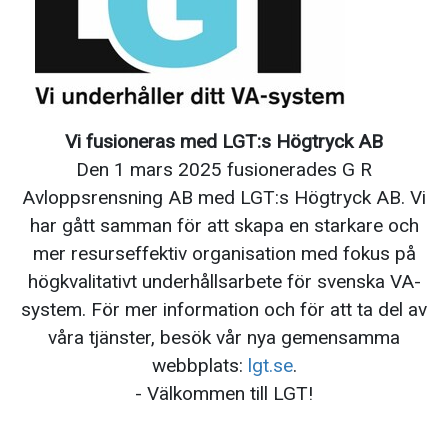
Vi fusioneras med
LGT
:s Högtryck AB
Den 1 mars 2025 fusionerades G R
Avloppsrensning AB med
LGT
:s Högtryck AB. Vi
har gått samman för att skapa en starkare och
mer resurseffektiv organisation med fokus på
högkvalitativt underhållsarbete för svenska VA-
system. För mer information och för att ta del av
våra tjänster, besök vår nya gemensamma
webbplats:
lgt
.se
.
- Välkommen till
LGT
!