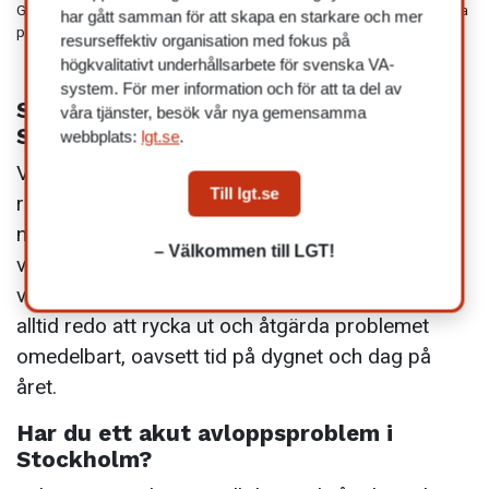
Genom att klicka på "Skicka" ovan så godkänner du att vi hanterar dina
har gått samman för att skapa en starkare och mer
personuppgifter i enlighet med
vår integritetspolicy
.
resurseffektiv organisation med fokus på
högkvalitativt underhållsarbete för svenska VA-
system. För mer information och för att ta del av
Snabb & effektiv rörjour & avloppsjour i
våra tjänster, besök vår nya gemensamma
Stockholm dygnet runt
webbplats:
lgt.se
.
Vi på GR avloppsrensning är auktoriserade
Till lgt.se
rörinspektörer som förstår att tid är avgörande
när det gäller att hantera läckande rör. Vi vet att
– Välkommen till LGT!
varje sekund räknas för att undvika eventuella
vattenskador och andra bekymmer. Därför är vi
alltid redo att rycka ut och åtgärda problemet
omedelbart, oavsett tid på dygnet och dag på
året.
Har du ett akut avloppsproblem i
Stockholm?