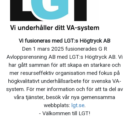
Vi fusioneras med
LGT
:s Högtryck AB
Den 1 mars 2025 fusionerades G R
Avloppsrensning AB med
LGT
:s Högtryck AB. Vi
har gått samman för att skapa en starkare och
mer resurseffektiv organisation med fokus på
högkvalitativt underhållsarbete för svenska VA-
system. För mer information och för att ta del av
våra tjänster, besök vår nya gemensamma
webbplats:
lgt
.se
.
- Välkommen till
LGT
!