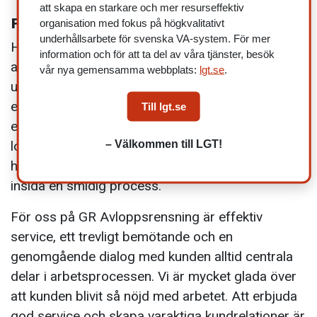
att skapa en starkare och mer resurseffektiv
Filmning av dagvattenrör
organisation med fokus på högkvalitativt
underhållsarbete för svenska VA-system. För mer
Här utförde vi en rörinspektion åt en kund genom
information och för att ta del av våra tjänster, besök
att gå in med en kamera i dagvattenrör. Genom att
vår nya gemensamma webbplats:
lgt.se
.
utföra en kamerainspektion av avloppet kan vi
enkelt se över rörens funktion, upptäcka
Till lgt.se
eventuella sprickor eller bristningar, samt försöka
– Välkommen till LGT!
lokalisera fastnade föremål. Genom vår lilla
högupplösta kamera blir inspektionen av rörens
insida en smidig process.
För oss på GR Avloppsrensning är effektiv
service, ett trevligt bemötande och en
genomgående dialog med kunden alltid centrala
delar i arbetsprocessen. Vi är mycket glada över
att kunden blivit så nöjd med arbetet. Att erbjuda
god service och skapa varaktiga kundrelationer är