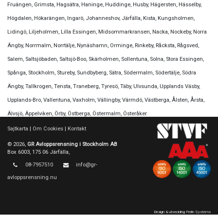
Fruängen, Grimsta, Hagsätra, Haninge, Huddinge, Husby, Hägersten, Hässelby,
Högdalen, Hökarängen, Ingarö, Johanneshov, Järfälla, Kista, Kungsholmen,
Lidingö, Liljeholmen, Lilla Essingen, Midsommarkransen, Nacka, Nockeby, Norra
Ängby, Norrmalm, Norrtälje, Nynäshamn, Orminge, Rinkeby, Råcksta, Rågsved,
Salem, Saltsjöbaden, Saltsjö-Boo, Skärholmen, Sollentuna, Solna, Stora Essingen,
Spånga, Stockholm, Stureby, Sundbyberg, Sätra, Södermalm, Södertälje, Södra
Ängby, Tallkrogen, Tensta, Traneberg, Tyresö, Täby, Ulvsunda, Upplands Väsby,
Upplands-Bro, Vallentuna, Vaxholm, Vällingby, Värmdö, Västberga, Ålsten, Årsta,
Älvsjö, Äppelviken, Örby, Östberga, Östermalm, Österåker
Sajtkarta
|
Om Cookies
|
Kontakt
© 2026,
GR Avloppsrensning i Stockholm AB
Box 6003, 175 06 Järfälla,
08-7957510
info@gr-
avloppsrensning.nu
Design & utveckling
Perlin Systems