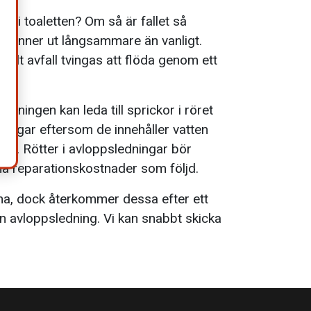
ar i toaletten? Om så är fallet så
et rinner ut långsammare än vanligt.
t allt avfall tvingas att flöda genom ett
ledningen kan leda till sprickor i röret
ledningar eftersom de innehåller vatten
in. Rötter i avloppsledningar bör
ma reparationskostnader som följd.
na, dock återkommer dessa efter ett
n avloppsledning. Vi kan snabbt skicka