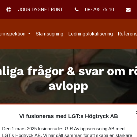
JOUR DYGNET RUNT
08-795 75 10
örinspektion
Slamsugning
Ledningslokalisering
Referen
liga frågor & svar om r
avlopp
Vi fusioneras med LGT:s Högtryck AB
t har gått in rötter i våra a
Den 1 mars 2025 fusionerades G R Avloppsrensning AB med
LGT:s Högtryck AB. Vi har gått samman för att skapa en starkare