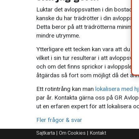
Luktar det avloppsvatten i din bostad ell
kanske du har trädrötter i din avloppsle
Detta beror på att trädrötterna minimerar s
mindre utrymme.
Ytterligare ett tecken kan vara att du hit
vilket i sin tur resulterar i att avloppsv
och om det finns sprickor i avloppsledn
åtgärdas så fort som möjligt då det an
Ett rotintrång kan man
lokalisera med h
par år. Kontakta gärna oss på GR Avlopp
ut en erfaren expert för att lokalisera
Fler frågor & svar
Sajtkarta
|
Om Cookies
|
Kontakt