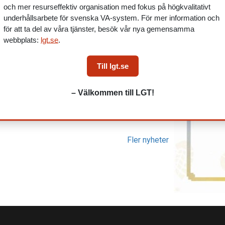
och mer resurseffektiv organisation med fokus på högkvalitativt
ndring är att det ska finnas vuxna förebilder,
underhållsarbete för svenska VA-system. För mer information och
ga människor när de rör sig ute på kvällar och
för att ta del av våra tjänster, besök vår nya gemensamma
å kriminalitet som skadegörelse, våld och
webbplats:
lgt.se
.
Till lgt.se
– Välkommen till LGT!
Fler nyheter