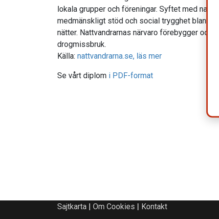
lokala grupper och föreningar. Syftet med nattva
medmänskligt stöd och social trygghet bland un
nätter. Nattvandrarnas närvaro förebygger ocks
drogmissbruk.
Källa:
nattvandrarna.se, läs mer
Se vårt diplom
i PDF-format
Sajtkarta
|
Om Cookies
|
Kontakt