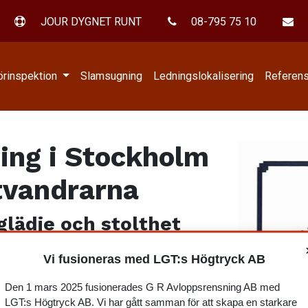
JOUR DYGNET RUNT
08-795 75 10
örinspektion
Slamsugning
Ledningslokalisering
Referen
ing i Stockholm
tvandrarna
glädje och stolthet
Vi fusioneras med LGT:s Högtryck AB
Den 1 mars 2025 fusionerades G R Avloppsrensning AB med
LGT:s Högtryck AB. Vi har gått samman för att skapa en starkare
ll, demokratiskt uppbyggd organisation för