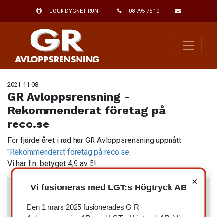
JOUR DYGNET RUNT
08-795 75 10
2021-11-08
GR Avloppsrensning -
Rekommenderat företag på
reco.se
För fjärde året i rad har GR Avloppsrensning uppnått
"Rekommenderat företag på reco.se
.
Vi har f.n. betyget 4,9 av 5!
×
Vi fusioneras med LGT:s Högtryck AB
Den 1 mars 2025 fusionerades G R