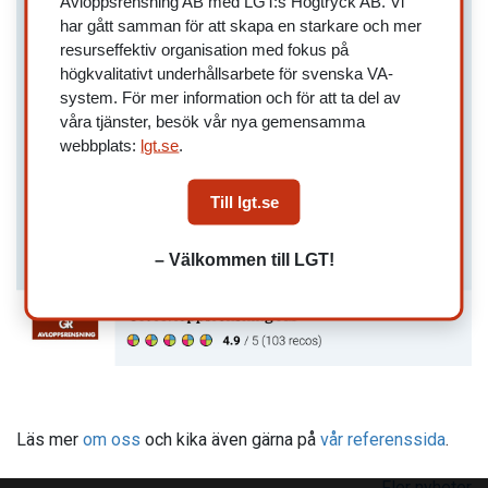
Avloppsrensning AB med LGT:s Högtryck AB. Vi
har gått samman för att skapa en starkare och mer
resurseffektiv organisation med fokus på
högkvalitativt underhållsarbete för svenska VA-
system. För mer information och för att ta del av
våra tjänster, besök vår nya gemensamma
webbplats:
lgt.se
.
Till lgt.se
– Välkommen till LGT!
Läs mer
om oss
och kika även gärna på
vår referenssida
.
Fler nyheter