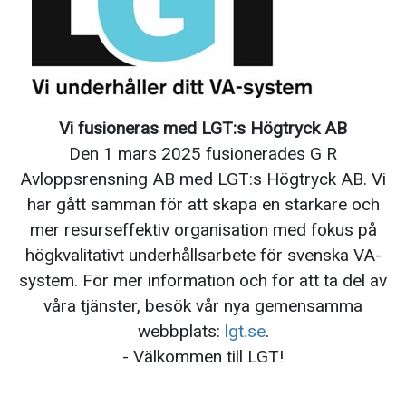
Vi fusioneras med
LGT
:s Högtryck AB
Den 1 mars 2025 fusionerades G R
Avloppsrensning AB med
LGT
:s Högtryck AB. Vi
har gått samman för att skapa en starkare och
mer resurseffektiv organisation med fokus på
högkvalitativt underhållsarbete för svenska VA-
system. För mer information och för att ta del av
våra tjänster, besök vår nya gemensamma
webbplats:
lgt
.se
.
- Välkommen till
LGT
!