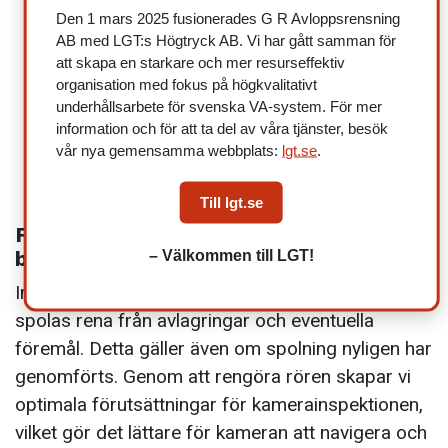
Den 1 mars 2025 fusionerades G R Avloppsrensning
AB med LGT:s Högtryck AB. Vi har gått samman för
att skapa en starkare och mer resurseffektiv
organisation med fokus på högkvalitativt
underhållsarbete för svenska VA-system. För mer
information och för att ta del av våra tjänster, besök
vår nya gemensamma webbplats:
lgt.se
.
Till lgt.se
Förberedelser inför rörinspektion av
– Välkommen till LGT!
bostadsrätt och fastighet
Innan en rörinspektion kan utföras behöver rören
spolas rena från avlagringar och eventuella
föremål. Detta gäller även om spolning nyligen har
genomförts. Genom att rengöra rören skapar vi
optimala förutsättningar för kamerainspektionen,
vilket gör det lättare för kameran att navigera och