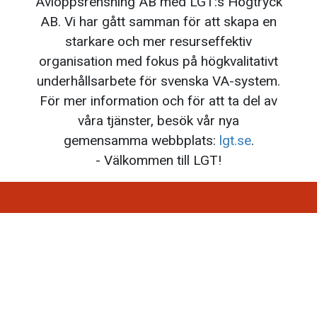
Avloppsrensning AB med
LGT
:s Högtryck
AB. Vi har gått samman för att skapa en
starkare och mer resurseffektiv
organisation med fokus på högkvalitativt
underhållsarbete för svenska VA-system.
För mer information och för att ta del av
våra tjänster, besök vår nya
gemensamma webbplats:
lgt
.se
.
- Välkommen till
LGT
!