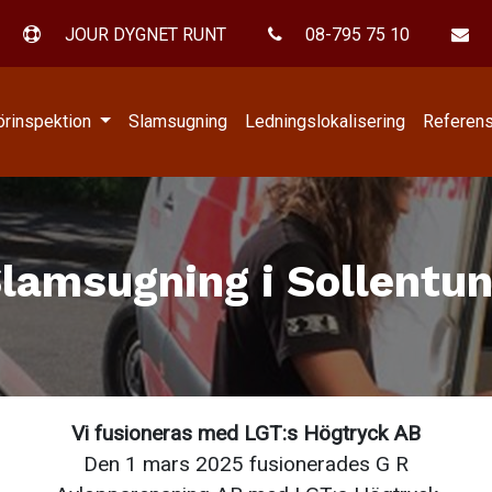
JOUR DYGNET RUNT
08-795 75 10
örinspektion
Slamsugning
Ledningslokalisering
Referen
lamsugning i Sollentu
Vi fusioneras med
LGT
:s Högtryck AB
Den 1 mars 2025 fusionerades G R