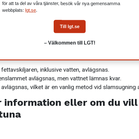
för att ta del av våra tjänster, besök vår nya gemensamma
h översvämningar.
webbplats:
lgt.se
.
ken för dyra, akuta reparationer av brunnar och avlo
Till lgt.se
ppta brunnar och avlopp.
g till
– Välkommen till LGT!
ka sätt. De tre vanligaste metoderna för tömning är:
fettavskiljaren, inklusive vatten, avlägsnas.
enslammet avlägsnas, men vattnet lämnas kvar.
vlägsnas, vilket är en vanlig metod vid slamsugning av
 information eller om du vil
ntuna