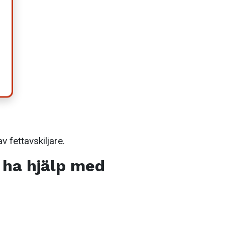
pp.
 fettavskiljare.
l ha hjälp med