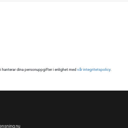
i hanterar dina personuppgifter i enlighet med
vår integritetspolicy
.
ensning.nu