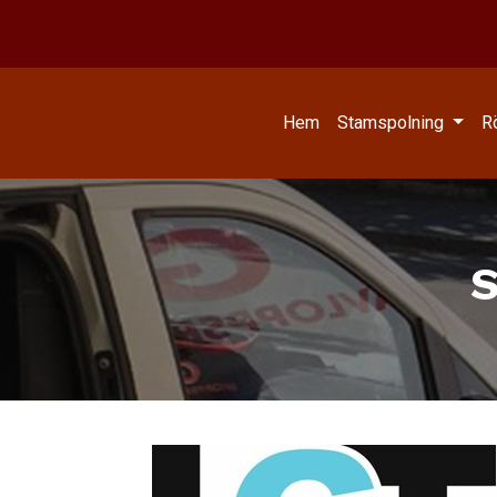
Hem
Stamspolning
R
S