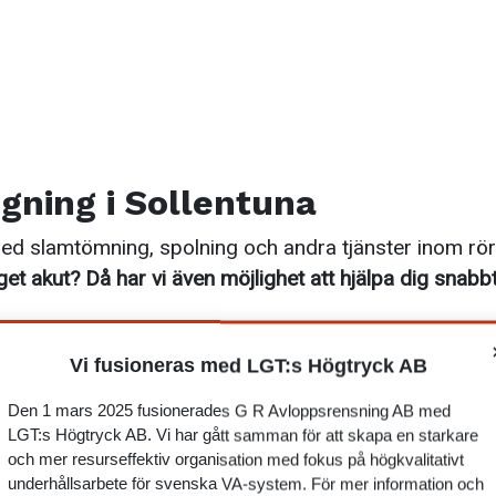
gning i Sollentuna
ed slamtömning, spolning och andra tjänster inom rör
get akut? Då har vi även möjlighet att hjälpa dig snabbt
uga regelbundet
Vi fusioneras med LGT:s Högtryck AB
nbrunnar kontinuerligt kan förebygga kostsamma pro
 åtgärd för att återfå funktion i redan täppta brunnar
Den 1 mars 2025 fusionerades G R Avloppsrensning AB med
LGT:s Högtryck AB. Vi har gått samman för att skapa en starkare
och mer resurseffektiv organisation med fokus på högkvalitativt
underhållsarbete för svenska VA-system. För mer information och
ing