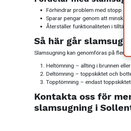
Förhindrar problem med stopp oc
Sparar pengar genom att minska ris
Återställer funktionaliteten i tilltä
Så här går slamsugnin
Slamsugning kan genomföras på flera oli
Heltömning – allting i brunnen eller 
Deltömning – toppskiktet och bott
Topptömning – endast toppskiktet a
Kontakta oss för mer
slamsugning i Solle