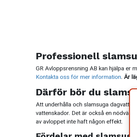
Professionell slamsu
GR Avloppsrensning AB kan hjälpa er m
Kontakta oss för mer information
.
Är lä
Därför bör du slams
Att underhålla och slamsuga dagvatte
vattenskador. Det är också en nödvändig
av avloppet inte haft någon effekt.
Fördelar med slamsugn