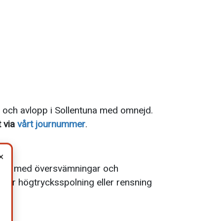
 och avlopp i Sollentuna med omnejd.
 via
vårt journummer
.
×
blem med översvämningar och
, där högtrycksspolning eller rensning