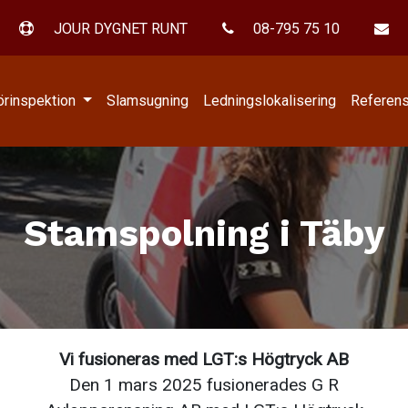
JOUR DYGNET RUNT
08-795 75 10
örinspektion
Slamsugning
Ledningslokalisering
Referen
Stamspolning i Täby
Vi fusioneras med
LGT
:s Högtryck AB
Den 1 mars 2025 fusionerades G R