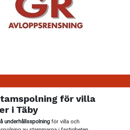
stamspolning för villa
er i Täby
på underhållsspolning
för villa och
spolning av stammarna i fastigheten