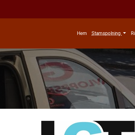
Hem
Stamspolning
R