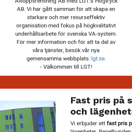
Avloppsrensning AB med
LGT
:s Högtryck
AB. Vi har gått samman för att skapa en
starkare och mer resurseffektiv
organisation med fokus på högkvalitativt
underhållsarbete för svenska VA-system.
För mer information och för att ta del av
våra tjänster, besök vår nya
gemensamma webbplats:
lgt
.se
.
- Välkommen till
LGT
!
Fast pris på 
och lägenhet
Vi erbjuder ett
fast pris 
lägenheter. Regelbunden 