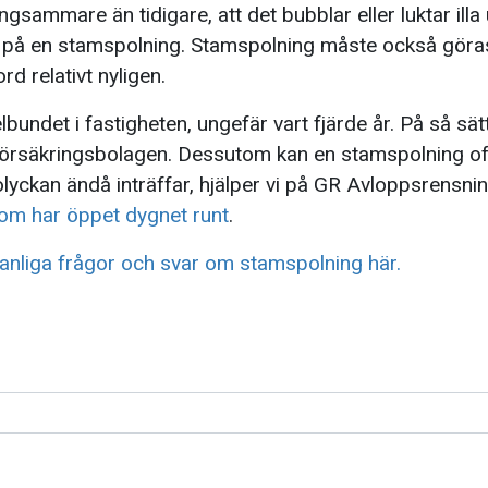
gsammare än tidigare, att det bubblar eller luktar illa u
a på en stamspolning.
Stamspolning måste också göras
d relativt nyligen.
undet i fastigheten, ungefär vart fjärde år. På så sät
försäkringsbolagen. Dessutom kan en stamspolning oft
lyckan ändå inträffar, hjälper vi på GR Avloppsrensnin
om har öppet dygnet runt
.
anliga frågor och svar om stamspolning här.