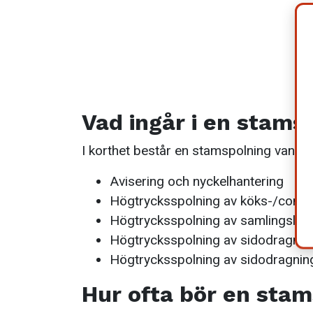
Vad ingår i en stams
I korthet består en stamspolning vanligt
Avisering och nyckelhantering
Högtrycksspolning av köks-/combist
Högtrycksspolning av samlingslednin
Högtrycksspolning av sidodragning i
Högtrycksspolning av sidodragning 
Hur ofta bör en stam