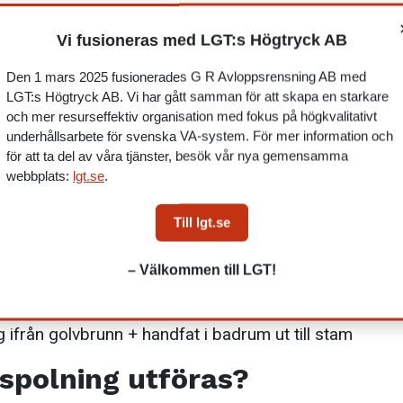
Vi fusioneras med LGT:s Högtryck AB
Den 1 mars 2025 fusionerades G R Avloppsrensning AB med
LGT:s Högtryck AB. Vi har gått samman för att skapa en starkare
och mer resurseffektiv organisation med fokus på högkvalitativt
underhållsarbete för svenska VA-system. För mer information och
polning?
för att ta del av våra tjänster, besök vår nya gemensamma
webbplats:
lgt.se
.
vis av:
Till lgt.se
ammar ifrån rens i källare ut till samlingsledning sa
– Välkommen till LGT!
g i källare ut till kommunal anslutning
från kök ut till stam
ifrån golvbrunn + handfat i badrum ut till stam
spolning utföras?